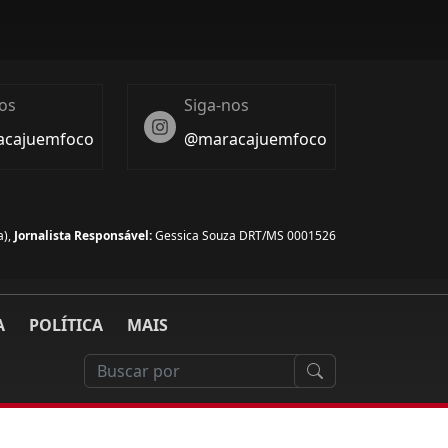
os
Siga-nos
Instagram
cajuemfoco
@maracajuemfoco
),
Jornalista Responsável:
Gessica Souza DRT/MS 0001526
A
POLÍTICA
MAIS