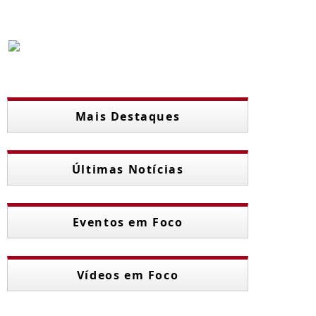
Mais Destaques
Últimas Notícias
TIMA HORA
aracaju registra
Eventos em Foco
edução de 28% nos
cidentes de trânsito
os primeiros sete
Vídeos em Foco
eses de 2026