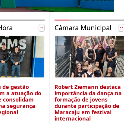
Hora
Câmara Municipal
>>
>>
s de gestão
Robert Ziemann destaca
em a atuação do
importância da dança na
e consolidam
formação de jovens
na segurança
durante participação de
egional
Maracaju em festival
internacional