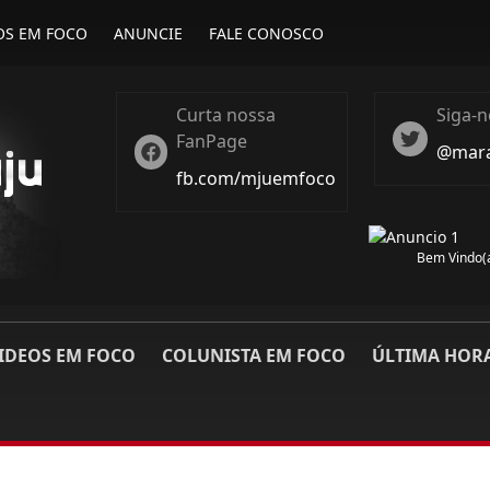
OS EM FOCO
ANUNCIE
FALE CONOSCO
Curta nossa
Siga-n
FanPage
Twiter
@mara
Twitter
fb.com/mjuemfoco
Bem Vindo(a
IDEOS EM FOCO
COLUNISTA EM FOCO
ÚLTIMA HOR