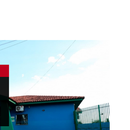
ÚL
M
r
a
n
m