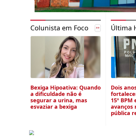
Colunista em Foco
Última 
>>
Bexiga Hipoativa: Quando
Dois ano
a dificuldade não é
fortalec
segurar a urina, mas
15º BPM 
esvaziar a bexiga
avanços 
pública r